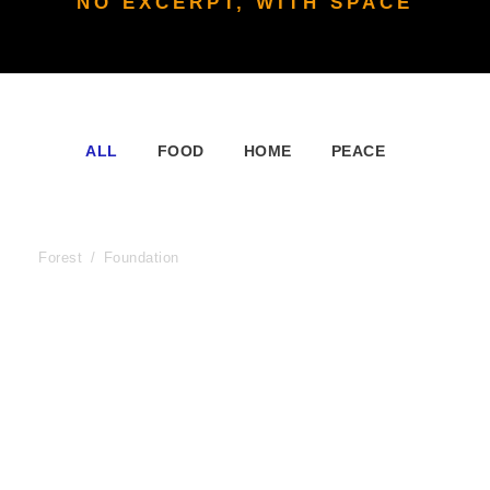
NO EXCERPT, WITH SPACE
ALL
FOOD
HOME
PEACE
International KKFI event
Forest
/
Foundation